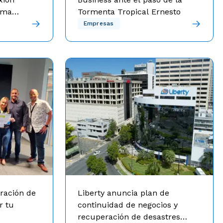
tema
Tormenta Tropical Ernesto
dundancia de
Manténgase informado sobre sus
Empresas
 continuidad
servicios luego del paso de la
a mensual
Tormenta Tropical Ernesto.
ración de
Liberty anuncia plan de
r tu
continuidad de negocios y
recuperación de desastres