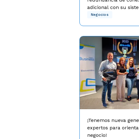
adicional con su sis
inteligente OnGoing
El servicio ofrece una re
Negocios
conexión que garantiza la
del negocio por una tarif
baja.
¡Tenemos nueva gene
expertos para orienta
negocio!