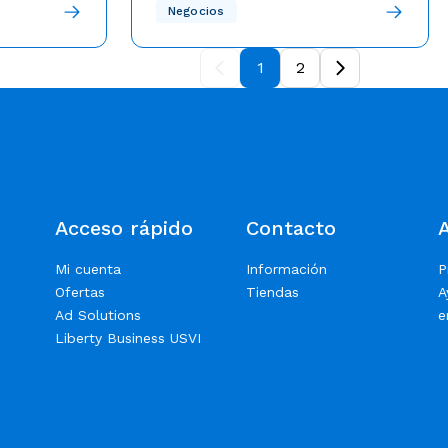
mos llevando
naturales para la temporada de
El plan de la compañía es actualizado,
Negocios
a excelencia
probado y ejecutado regularmente en
huracanes 2023
dríamos estar
colaboración con su compañía matriz,
1
2
artir la
Liberty Latin America.
uipo se sigue
evolucionar
.
Acceso rápido
Contacto
Mi cuenta
Información
P
Ofertas
Tiendas
A
Ad Solutions
e
Liberty Business USVI