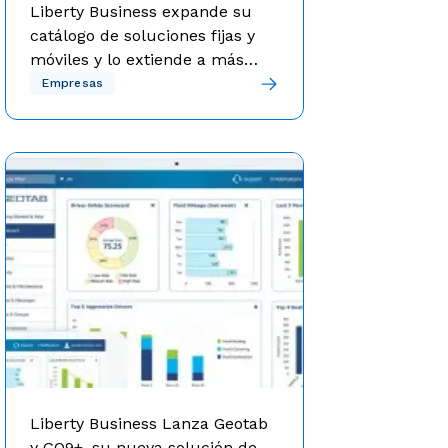
Liberty Business expande su
catálogo de soluciones fijas y
móviles y lo extiende a más
segmentos de negocios en la
Bajo el eslogan “contigo siempre”,
Empresas
Liberty Business ofrece herramientas
Isla
fijas y móviles, soluciones y apoyo que
funciona para cualquier tipo de
negocio.
Liberty Business Lanza Geotab
y GO9+, su nueva solución de