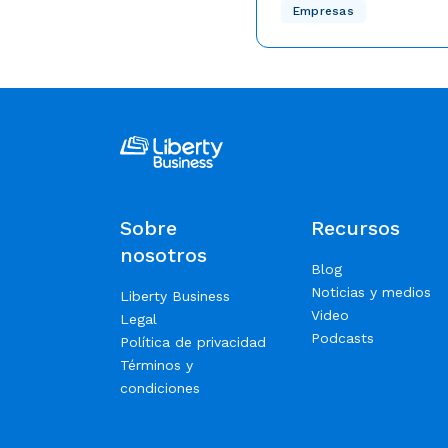
En Liberty Business esta
Empresas
nuestro compromiso con l
a un nuevo nivel, y no po
más emocionados de comp
buena noticia: Nuestro eq
expandiendo con talento
especializado, listo para r
tu experiencia empresarial
Sobre
Recursos
nosotros
Blog
Noticias y medios
Liberty Business
Video
Legal
Podcasts
Política de privacidad
Términos y
condiciones