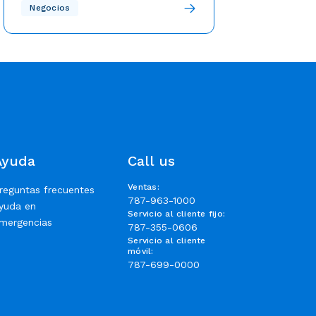
Nuestro equipo de expertos está
Negocios
atento y comprometido para
restablecer los servicios tras el paso
del huracán Fiona en Puerto Rico.
¡Conoce el protocolo aquí!
Ayuda
Call us
Ventas
:
reguntas frecuentes
787-963-1000
yuda en
Servicio al cliente fijo
:
mergencias
787-355-0606
Servicio al cliente
móvil
:
787-699-0000