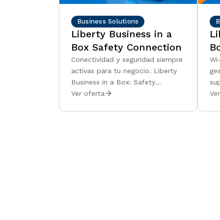
Business Solutions
B
Liberty Business in a
Li
Box Safety Connection
B
Conectividad y seguridad siempre
Wi
activas para tu negocio. Liberty
ge
Business in a Box: Safety
sup
Connection es una solución de
sol
Ver oferta
Ver
conectividad y seguridad
niv
totalmente gestionada, diseñada
ge
para mantener tu negocio en
con
línea, protegido y operativo,
co
incluso cuando tu conexión
par
principal falla.
di
ges
por