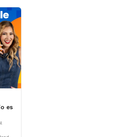
io es
l