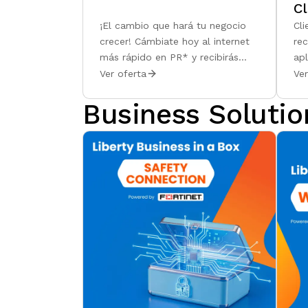
Cl
¡El cambio que hará tu negocio
Cli
crecer! Cámbiate hoy al internet
re
más rápido en PR* y recibirás
ap
hasta $200 a través de créditos
fac
Ver oferta
Ver
en facturas para pago de
tu
Business Solutio
penalidad de tu proveedor actual
du
de internet fijo. Para más detalles
for
llámanos al 787-963-1000 o
inf
regístrate.
des