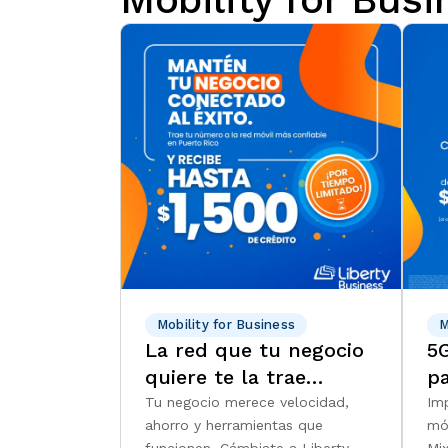
Mobility for Business
M
La red que tu negocio
5G
quiere te la trae
pa
Liberty Business
Tu negocio merece velocidad,
Im
ahorro y herramientas que
mó