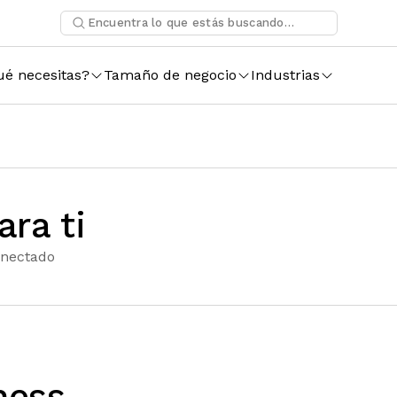
ué necesitas?
Tamaño de negocio
Industrias
ra ti
onectado
ness