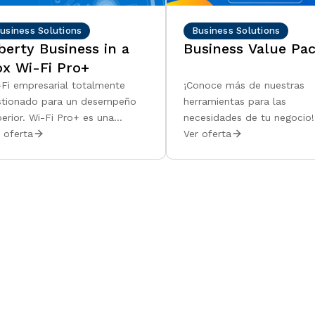
usiness Solutions
Business Solutions
berty Business in a
Business Value Pa
ox Wi-Fi Pro+
-Fi empresarial totalmente
¡Conoce más de nuestras
stionado para un desempeño
herramientas para las
erior. Wi-Fi Pro+ es una
necesidades de tu negocio!
ución de Wi-Fi empresarial de
Añade una de estas soluci
 oferta
Ver oferta
el enterprise, totalmente
tu servicio fijo de Liberty B
stionada, que ofrece
y crece, protege y optimiza
ectividad inalámbrica segura,
operaciones de tu negocio
nfiable y de alto desempeño
estos tres paquetes que h
a empleados, visitantes y
desarrollado con tus neces
spositivos conectados, con
en mente: Business Protect
tión integral de principio a fin
Pack, Business Power Clou
 parte de Liberty.
e-Store Business Pack.