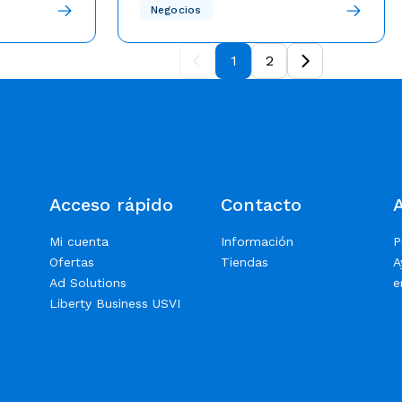
mos llevando
naturales para la temporada de
El plan de la compañía es actualizado,
Negocios
a excelencia
probado y ejecutado regularmente en
huracanes 2023
dríamos estar
colaboración con su compañía matriz,
1
2
artir la
Liberty Latin America.
uipo se sigue
evolucionar
.
Acceso rápido
Contacto
Mi cuenta
Información
P
Ofertas
Tiendas
A
Ad Solutions
e
Liberty Business USVI