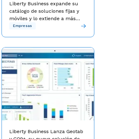
Liberty Business expande su
catálogo de soluciones fijas y
móviles y lo extiende a más
segmentos de negocios en la
Bajo el eslogan “contigo siempre”,
Empresas
Liberty Business ofrece herramientas
Isla
fijas y móviles, soluciones y apoyo que
funciona para cualquier tipo de
negocio.
Liberty Business Lanza Geotab
y GO9+, su nueva solución de