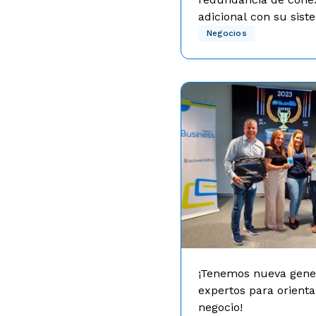
adicional con su sis
inteligente OnGoing
El servicio ofrece una re
Negocios
conexión que garantiza la
del negocio por una tarif
baja.
¡Tenemos nueva gene
expertos para orienta
negocio!