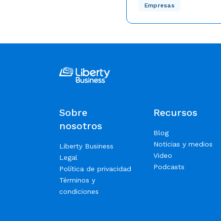
En Liberty Business esta
Empresas
nuestro compromiso con l
a un nuevo nivel, y no po
más emocionados de comp
buena noticia: Nuestro eq
expandiendo con talento
especializado, listo para r
tu experiencia empresarial
Sobre
Recursos
nosotros
Blog
Noticias y medios
Liberty Business
Video
Legal
Podcasts
Política de privacidad
Términos y
condiciones