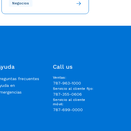
Nuestro equipo de expertos está
Negocios
atento y comprometido para
restablecer los servicios tras el paso
del huracán Fiona en Puerto Rico.
¡Conoce el protocolo aquí!
Ayuda
Call us
Ventas
:
reguntas frecuentes
787-963-1000
yuda en
Servicio al cliente fijo
:
mergencias
787-355-0606
Servicio al cliente
móvil
:
787-699-0000