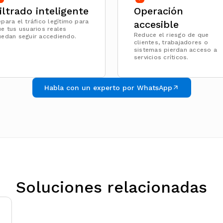
iltrado inteligente
Operación
para el tráfico legítimo para
accesible
e tus usuarios reales
Reduce el riesgo de que
uedan seguir accediendo.
clientes, trabajadores o
sistemas pierdan acceso a
servicios críticos.
Habla con un experto por WhatsApp
Soluciones relacionadas