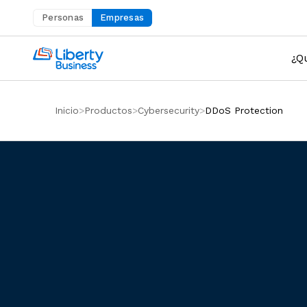
Personas
Empresas
Abre en una nueva pestaña
¿Q
Inicio
Productos
Cyber​security
DDoS Protection