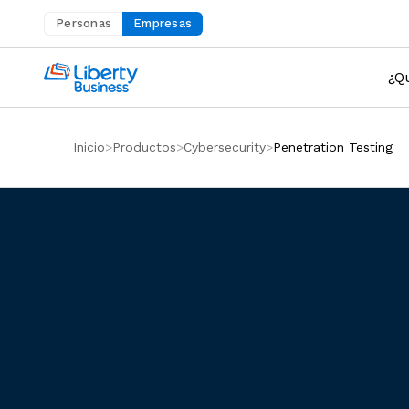
Personas
Empresas
Abre en una nueva pestaña
¿Q
Inicio
Productos
Cyber​security
Penetration Testing