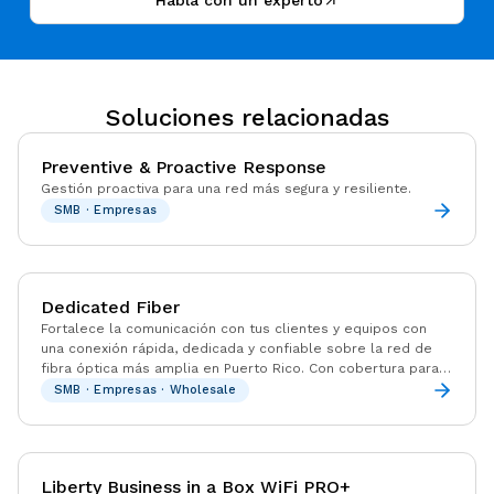
Habla con un experto
Soluciones relacionadas
Preventive & Proactive Response
Gestión proactiva para una red más segura y resiliente.
SMB · Empresas
Dedicated Fiber
Fortalece la comunicación con tus clientes y equipos con
una conexión rápida, dedicada y confiable sobre la red de
fibra óptica más amplia en Puerto Rico. Con cobertura para
más del 90% de los negocios en Puerto Rico, Liberty
SMB · Empresas · Wholesale
Business ofrece el alcance, respaldo y experiencia local que
tu empresa necesita.
Liberty Business in a Box WiFi PRO+