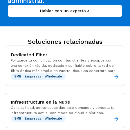
administrar.
Hablar con un experto
Soluciones relacionadas
Dedicated Fiber
Fortalece la comunicación con tus clientes y equipos con
una conexión rápida, dedicada y confiable sobre la red de
fibra óptica más amplia en Puerto Rico. Con cobertura para
más del 90% de los negocios en Puerto Rico, Liberty
SMB · Empresas · Wholesale
Business ofrece el alcance, respaldo y experiencia local que
tu empresa necesita.
Infraestructura en la Nube
Gana agilidad, activa capacidad bajo demanda y conecta tu
infraestructura actual con modelos cloud o híbridos.
SMB · Empresas · Wholesale