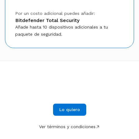
Por un costo adicional puedes añadir:
Bitdefender Total Security
Añade hasta 10 dispositivos adicionales a tu
paquete de seguridad.
$15.99
Desde
al mes
Incrementa tus ventas con
nuestro E-STORE PACK
Lo quiero
Ver términos y condiciones