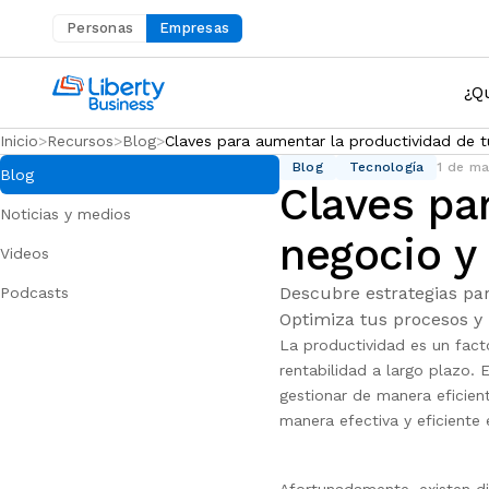
Personas
Empresas
Abre en una nueva pestaña
¿Q
Inicio
Recursos
Blog
Claves para aumentar la productividad de t
Blog
Tecnología
1 de m
Blog
Claves pa
Noticias y medios
negocio y
Videos
Descubre estrategias pa
Podcasts
Optimiza tus procesos y 
La productividad es un fact
rentabilidad a largo plazo.
gestionar de manera eficien
manera efectiva y eficiente 