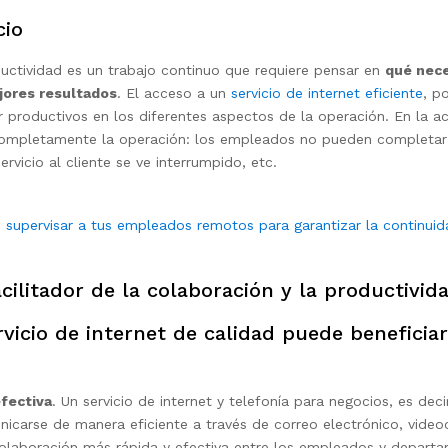
cio
uctividad es un trabajo continuo que requiere pensar en
qué nece
jores resultados
. El acceso a un
servicio de internet eficiente
, p
productivos en los diferentes aspectos de la operación. En la actu
completamente la operación: los empleados no pueden completar 
rvicio al cliente se ve interrumpido, etc.
supervisar a tus empleados remotos para garantizar la continui
cilitador de la colaboración y la productivid
icio de internet de calidad puede beneficiar
fectiva
. Un servicio de internet y telefonía para negocios, es deci
arse de manera eficiente a través de correo electrónico, videoc
colaboración más rápida y efectiva entre los empleados y depart