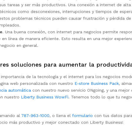
sus tareas y ser más productivos. Una conexión a internet de alta
técnicos como desconexiones, interrupciones y tiempos de esper
 estos problemas técnicos pueden causar frustración y pérdida de 
empleados.
te
. Una buena conexión, con internet para negocios permite respo
e en línea de manera eficiente. Esto resulta en una mejor experienc
 negocio en general.
res soluciones para aumentar la productivida
a importancia de la tecnología y el internet para los negocios mo
ágina web personalizada con nuestro
E-store Business Pack
, alma
ncia automática
con nuestro nuevo servicio ONgoing, y una mejor d
on nuestro
Liberty Business WowFi
. Tenemos todo lo que tu negoc
lamando al
787-963-1000
, o llena el
formulario
con tus datos para
gocio más productivo y mejor conectado con Liberty Business!